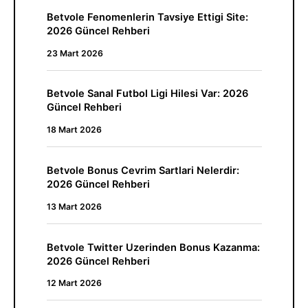
Betvole Fenomenlerin Tavsiye Ettigi Site:
2026 Güncel Rehberi
23 Mart 2026
Betvole Sanal Futbol Ligi Hilesi Var: 2026
Güncel Rehberi
18 Mart 2026
Betvole Bonus Cevrim Sartlari Nelerdir:
2026 Güncel Rehberi
13 Mart 2026
Betvole Twitter Uzerinden Bonus Kazanma:
2026 Güncel Rehberi
12 Mart 2026