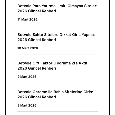
Betvole Para Yatirma Limiti Olmayan Siteler:
2026 Güncel Rehberi
11 Mart 2026
Betvole Sahte Sitelere Dikkat Giris Yapma:
2026 Güncel Rehberi
10 Mart 2026
Betvole Cift Faktorlu Koruma 2fa Aktif:
2026 Güncel Rehberi
9 Mart 2026
Betvole Chrome Ile Bahis Sitelerine Giriş:
2026 Güncel Rehberi
8 Mart 2026