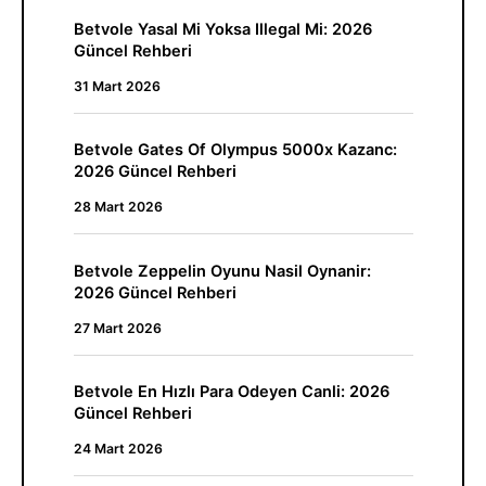
Betvole Yasal Mi Yoksa Illegal Mi: 2026
Güncel Rehberi
31 Mart 2026
Betvole Gates Of Olympus 5000x Kazanc:
2026 Güncel Rehberi
28 Mart 2026
Betvole Zeppelin Oyunu Nasil Oynanir:
2026 Güncel Rehberi
27 Mart 2026
Betvole En Hızlı Para Odeyen Canli: 2026
Güncel Rehberi
24 Mart 2026