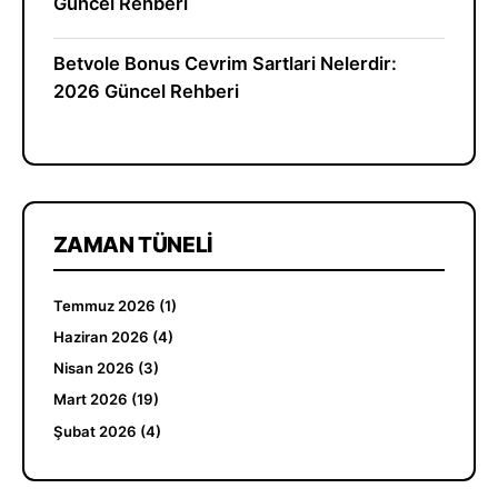
Güncel Rehberi
Betvole Bonus Cevrim Sartlari Nelerdir:
2026 Güncel Rehberi
ZAMAN TÜNELI
Temmuz 2026 (1)
Haziran 2026 (4)
Nisan 2026 (3)
Mart 2026 (19)
Şubat 2026 (4)