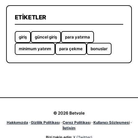
ETIKETLER
giriş
güncel giriş
para yatırma
minimum yatırım
para çekme
bonuslar
© 2026 Betvole
Hakkımızda
·
Gizlilik Politikası
·
Çerez Politikası
·
Kullanıcı Sözleşmesi
·
İletişim
Bizi takip edin:
X (Twitter)