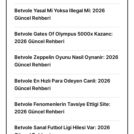
Betvole Yasal Mi Yoksa Illegal Mi: 2026
Güncel Rehberi
Betvole Gates Of Olympus 5000x Kazanc:
2026 Güncel Rehberi
Betvole Zeppelin Oyunu Nasil Oynanir: 2026
Güncel Rehberi
Betvole En Hızlı Para Odeyen Canli: 2026
Güncel Rehberi
Betvole Fenomenlerin Tavsiye Ettigi Site:
2026 Güncel Rehberi
Betvole Sanal Futbol Ligi Hilesi Var: 2026