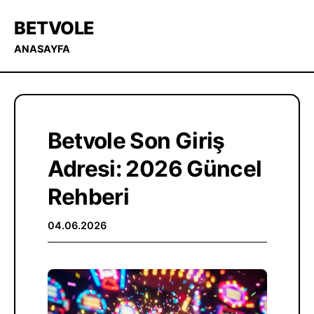
BETVOLE
ANASAYFA
Betvole Son Giriş
Adresi: 2026 Güncel
Rehberi
04.06.2026