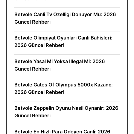
Betvole Canli Tv Ozelligi Donuyor Mu: 2026
Güncel Rehberi
Betvole Olimpiyat Oyunlari Canli Bahisleri:
2026 Güncel Rehberi
Betvole Yasal Mi Yoksa Illegal Mi: 2026
Güncel Rehberi
Betvole Gates Of Olympus 5000x Kazanc:
2026 Güncel Rehberi
Betvole Zeppelin Oyunu Nasil Oynanir: 2026
Güncel Rehberi
Betvole En Hızlı Para Odeyen Canli: 2026