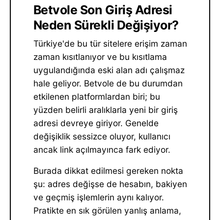
Betvole Son Giriş Adresi
Neden Sürekli Değişiyor?
Türkiye'de bu tür sitelere erişim zaman
zaman kısıtlanıyor ve bu kısıtlama
uygulandığında eski alan adı çalışmaz
hale geliyor. Betvole de bu durumdan
etkilenen platformlardan biri; bu
yüzden belirli aralıklarla yeni bir giriş
adresi devreye giriyor. Genelde
değişiklik sessizce oluyor, kullanıcı
ancak link açılmayınca fark ediyor.
Burada dikkat edilmesi gereken nokta
şu: adres değişse de hesabın, bakiyen
ve geçmiş işlemlerin aynı kalıyor.
Pratikte en sık görülen yanlış anlama,