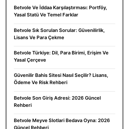
Betvole Ve İddaa Karşılaştırması: Portföy,
Yasal Statü Ve Temel Farklar
Betvole Sık Sorulan Sorular: Güvenilirlik,
Lisans Ve Para Çekme
Betvole Türkiye: Dil, Para Birimi, Erişim Ve
Yasal Çerçeve
Güvenilir Bahis Sitesi Nasıl Seçilir? Lisans,
Ödeme Ve Risk Rehberi
Betvole Son Giriş Adresi: 2026 Güncel
Rehberi
Betvole Meyve Slotlari Bedava Oyna: 2026
Güncel Rehberi