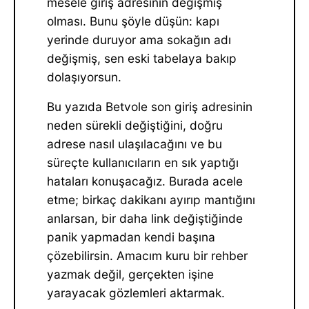
mesele giriş adresinin değişmiş
olması. Bunu şöyle düşün: kapı
yerinde duruyor ama sokağın adı
değişmiş, sen eski tabelaya bakıp
dolaşıyorsun.
Bu yazıda Betvole son giriş adresinin
neden sürekli değiştiğini, doğru
adrese nasıl ulaşılacağını ve bu
süreçte kullanıcıların en sık yaptığı
hataları konuşacağız. Burada acele
etme; birkaç dakikanı ayırıp mantığını
anlarsan, bir daha link değiştiğinde
panik yapmadan kendi başına
çözebilirsin. Amacım kuru bir rehber
yazmak değil, gerçekten işine
yarayacak gözlemleri aktarmak.