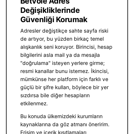
Betvole Adres
Değişikliklerinde
Güvenliği Korumak
Adresler değiştikçe sahte sayfa riski
de artıyor, bu yüzden birkaç temel
alışkanlık seni koruyor. Birincisi, hesap
bilgilerini asla mail ya da mesajla
"doğrulama" isteyen yerlere girme;
resmi kanallar bunu istemez. İkincisi,
mümkünse her platform için farklı ve
güçlü bir şifre kullan, böylece bir yer
sızdırsa bile diğer hesapların
etkilenmez.
Bu konuda ülkemizdeki kurumların
kaynaklarına da göz atmanı öneririm.
Erişim ve içerik kısıtlamaları