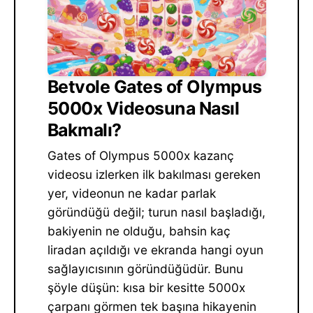
Betvole Gates of Olympus
5000x Videosuna Nasıl
Bakmalı?
Gates of Olympus 5000x kazanç
videosu izlerken ilk bakılması gereken
yer, videonun ne kadar parlak
göründüğü değil; turun nasıl başladığı,
bakiyenin ne olduğu, bahsin kaç
liradan açıldığı ve ekranda hangi oyun
sağlayıcısının göründüğüdür. Bunu
şöyle düşün: kısa bir kesitte 5000x
çarpanı görmen tek başına hikayenin