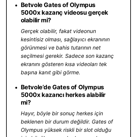
Betvole Gates of Olympus
5000x kazanç videosu gerçek
olabilir mi?
Gerçek olabilir, fakat videonun
kesintisiz olması, sağlayıcı ekranının
görünmesi ve bahis tutarının net
seçilmesi gerekir. Sadece son kazanç
ekranını gösteren kısa videoları tek
başına kanıt gibi görme.
Betvole’de Gates of Olympus
5000x kazancı herkes alabilir
mi?
Hayır, böyle bir sonuç herkes için
beklenen bir durum değildir. Gates of
Olympus yüksek riskli bir slot olduğu