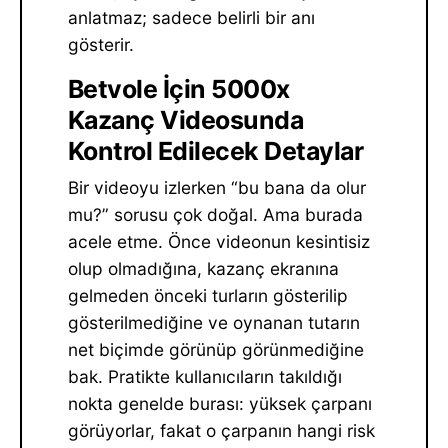
anlatmaz; sadece belirli bir anı
gösterir.
Betvole İçin 5000x
Kazanç Videosunda
Kontrol Edilecek Detaylar
Bir videoyu izlerken “bu bana da olur
mu?” sorusu çok doğal. Ama burada
acele etme. Önce videonun kesintisiz
olup olmadığına, kazanç ekranına
gelmeden önceki turların gösterilip
gösterilmediğine ve oynanan tutarın
net biçimde görünüp görünmediğine
bak. Pratikte kullanıcıların takıldığı
nokta genelde burası: yüksek çarpanı
görüyorlar, fakat o çarpanın hangi risk