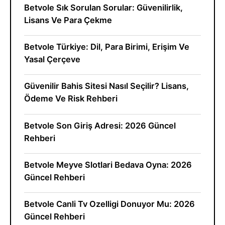
Betvole Sık Sorulan Sorular: Güvenilirlik,
Lisans Ve Para Çekme
Betvole Türkiye: Dil, Para Birimi, Erişim Ve
Yasal Çerçeve
Güvenilir Bahis Sitesi Nasıl Seçilir? Lisans,
Ödeme Ve Risk Rehberi
Betvole Son Giriş Adresi: 2026 Güncel
Rehberi
Betvole Meyve Slotlari Bedava Oyna: 2026
Güncel Rehberi
Betvole Canli Tv Ozelligi Donuyor Mu: 2026
Güncel Rehberi