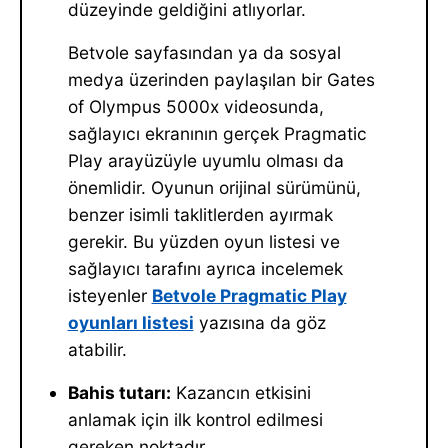
düzeyinde geldiğini atlıyorlar.
Betvole sayfasından ya da sosyal
medya üzerinden paylaşılan bir Gates
of Olympus 5000x videosunda,
sağlayıcı ekranının gerçek Pragmatic
Play arayüzüyle uyumlu olması da
önemlidir. Oyunun orijinal sürümünü,
benzer isimli taklitlerden ayırmak
gerekir. Bu yüzden oyun listesi ve
sağlayıcı tarafını ayrıca incelemek
isteyenler
Betvole Pragmatic Play
oyunları listesi
yazısına da göz
atabilir.
Bahis tutarı:
Kazancın etkisini
anlamak için ilk kontrol edilmesi
gereken noktadır.