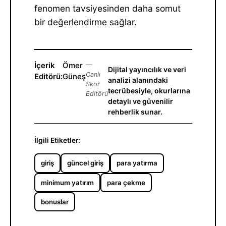
fenomen tavsiyesinden daha somut
bir değerlendirme sağlar.
İçerik
Ömer
—
Dijital yayıncılık ve veri
Canlı
Editörü:
Güneş
analizi alanındaki
Skor
tecrübesiyle, okurlarına
Editörü
detaylı ve güvenilir
rehberlik sunar.
İlgili Etiketler:
giriş
güncel giriş
para yatırma
minimum yatırım
para çekme
bonuslar