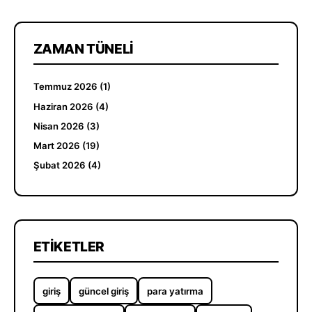
ZAMAN TÜNELI
Temmuz 2026 (1)
Haziran 2026 (4)
Nisan 2026 (3)
Mart 2026 (19)
Şubat 2026 (4)
ETIKETLER
giriş
güncel giriş
para yatırma