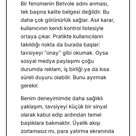
Bir fenomenin Betvole adını anması,
tek başına kalite belgesi değildir. Bu
daha çok görünürlük sağlar. Asıl karar,
kullanıcının kendi kontrol listesiyle
ortaya çıkar. Pratikte kullanıcıların
takıldığı nokta da burada başlar:
tavsiyeyi “onay” gibi okumak. Oysa
sosyal medya paylaşımı çoğu
durumda reklam, iş birliği ya da kısa
süreli duyuru olabilir. Bunu ayırmak
gerekir.
Benim deneyimimde daha sağlıklı
yaklaşım, tavsiyeyi küçük bir sinyal
olarak kabul edip ardından temel
başlıklara bakmaktır. Üyelik akışı
zorlamasız mı, para yatırma ekranında