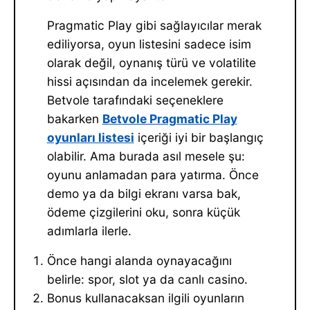
Pragmatic Play gibi sağlayıcılar merak
ediliyorsa, oyun listesini sadece isim
olarak değil, oynanış türü ve volatilite
hissi açısından da incelemek gerekir.
Betvole tarafındaki seçeneklere
bakarken
Betvole Pragmatic Play
oyunları listesi
içeriği iyi bir başlangıç
olabilir. Ama burada asıl mesele şu:
oyunu anlamadan para yatırma. Önce
demo ya da bilgi ekranı varsa bak,
ödeme çizgilerini oku, sonra küçük
adımlarla ilerle.
Önce hangi alanda oynayacağını
belirle: spor, slot ya da canlı casino.
Bonus kullanacaksan ilgili oyunların