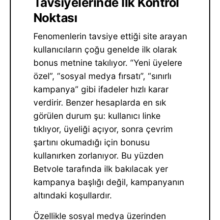
Tavsiyelerinde İlk Kontrol
Noktası
Fenomenlerin tavsiye ettiği site arayan
kullanıcıların çoğu genelde ilk olarak
bonus metnine takılıyor. “Yeni üyelere
özel”, “sosyal medya fırsatı”, “sınırlı
kampanya” gibi ifadeler hızlı karar
verdirir. Benzer hesaplarda en sık
görülen durum şu: kullanıcı linke
tıklıyor, üyeliği açıyor, sonra çevrim
şartını okumadığı için bonusu
kullanırken zorlanıyor. Bu yüzden
Betvole tarafında ilk bakılacak yer
kampanya başlığı değil, kampanyanın
altındaki koşullardır.
Özellikle sosyal medya üzerinden