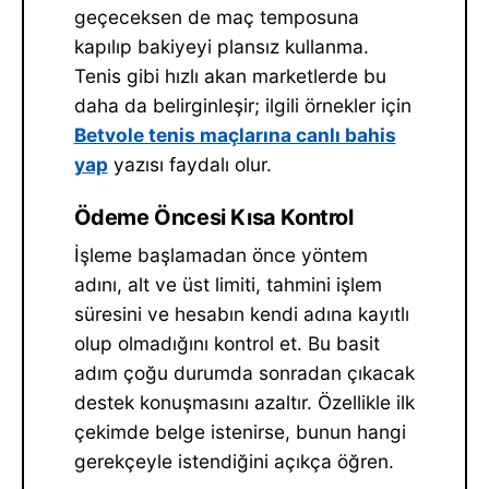
geçeceksen de maç temposuna
kapılıp bakiyeyi plansız kullanma.
Tenis gibi hızlı akan marketlerde bu
daha da belirginleşir; ilgili örnekler için
Betvole tenis maçlarına canlı bahis
yap
yazısı faydalı olur.
Ödeme Öncesi Kısa Kontrol
İşleme başlamadan önce yöntem
adını, alt ve üst limiti, tahmini işlem
süresini ve hesabın kendi adına kayıtlı
olup olmadığını kontrol et. Bu basit
adım çoğu durumda sonradan çıkacak
destek konuşmasını azaltır. Özellikle ilk
çekimde belge istenirse, bunun hangi
gerekçeyle istendiğini açıkça öğren.