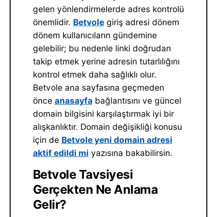
gelen yönlendirmelerde adres kontrolü
önemlidir.
Betvole
giriş adresi dönem
dönem kullanıcıların gündemine
gelebilir; bu nedenle linki doğrudan
takip etmek yerine adresin tutarlılığını
kontrol etmek daha sağlıklı olur.
Betvole ana sayfasına geçmeden
önce
anasayfa
bağlantısını ve güncel
domain bilgisini karşılaştırmak iyi bir
alışkanlıktır. Domain değişikliği konusu
için de
Betvole yeni domain adresi
aktif edildi mi
yazısına bakabilirsin.
Betvole Tavsiyesi
Gerçekten Ne Anlama
Gelir?