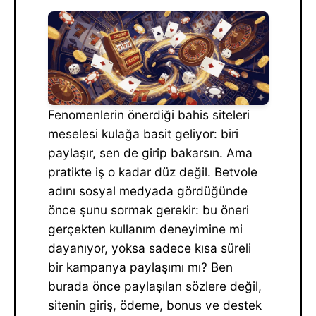
Fenomenlerin önerdiği bahis siteleri
meselesi kulağa basit geliyor: biri
paylaşır, sen de girip bakarsın. Ama
pratikte iş o kadar düz değil. Betvole
adını sosyal medyada gördüğünde
önce şunu sormak gerekir: bu öneri
gerçekten kullanım deneyimine mi
dayanıyor, yoksa sadece kısa süreli
bir kampanya paylaşımı mı? Ben
burada önce paylaşılan sözlere değil,
sitenin giriş, ödeme, bonus ve destek