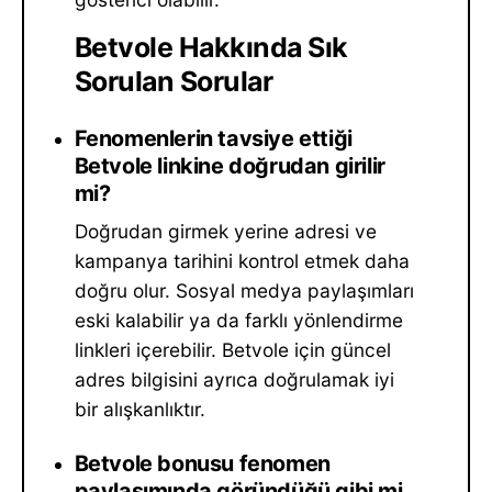
Betvole Hakkında Sık
Sorulan Sorular
Fenomenlerin tavsiye ettiği
Betvole linkine doğrudan girilir
mi?
Doğrudan girmek yerine adresi ve
kampanya tarihini kontrol etmek daha
doğru olur. Sosyal medya paylaşımları
eski kalabilir ya da farklı yönlendirme
linkleri içerebilir. Betvole için güncel
adres bilgisini ayrıca doğrulamak iyi
bir alışkanlıktır.
Betvole bonusu fenomen
paylaşımında göründüğü gibi mi