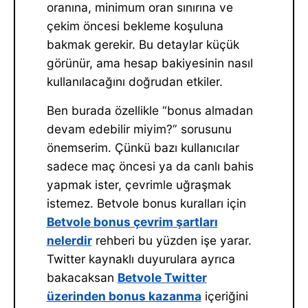
oranına, minimum oran sınırına ve
çekim öncesi bekleme koşuluna
bakmak gerekir. Bu detaylar küçük
görünür, ama hesap bakiyesinin nasıl
kullanılacağını doğrudan etkiler.
Ben burada özellikle “bonus almadan
devam edebilir miyim?” sorusunu
önemserim. Çünkü bazı kullanıcılar
sadece maç öncesi ya da canlı bahis
yapmak ister, çevrimle uğraşmak
istemez. Betvole bonus kuralları için
Betvole bonus çevrim şartları
nelerdir
rehberi bu yüzden işe yarar.
Twitter kaynaklı duyurulara ayrıca
bakacaksan
Betvole Twitter
üzerinden bonus kazanma
içeriğini