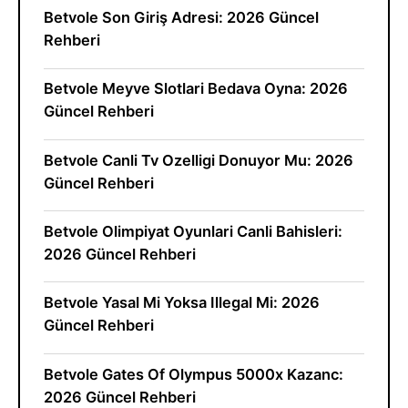
Betvole Son Giriş Adresi: 2026 Güncel
Rehberi
Betvole Meyve Slotlari Bedava Oyna: 2026
Güncel Rehberi
Betvole Canli Tv Ozelligi Donuyor Mu: 2026
Güncel Rehberi
Betvole Olimpiyat Oyunlari Canli Bahisleri:
2026 Güncel Rehberi
Betvole Yasal Mi Yoksa Illegal Mi: 2026
Güncel Rehberi
Betvole Gates Of Olympus 5000x Kazanc:
2026 Güncel Rehberi