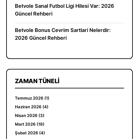
Betvole Sanal Futbol Ligi Hilesi Var: 2026
Güncel Rehberi
Betvole Bonus Cevrim Sartlari Nelerdir:
2026 Güncel Rehberi
ZAMAN TÜNELI
Temmuz 2026 (1)
Haziran 2026 (4)
Nisan 2026 (3)
Mart 2026 (19)
Şubat 2026 (4)