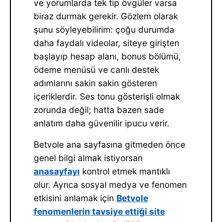
ve yorumlarda tek tip övgüler varsa
biraz durmak gerekir. Gözlem olarak
şunu söyleyebilirim: çoğu durumda
daha faydalı videolar, siteye girişten
başlayıp hesap alanı, bonus bölümü,
ödeme menüsü ve canlı destek
adımlarını sakin sakin gösteren
içeriklerdir. Ses tonu gösterişli olmak
zorunda değil; hatta bazen sade
anlatım daha güvenilir ipucu verir.
Betvole ana sayfasına gitmeden önce
genel bilgi almak istiyorsan
anasayfayı
kontrol etmek mantıklı
olur. Ayrıca sosyal medya ve fenomen
etkisini anlamak için
Betvole
fenomenlerin tavsiye ettiği site