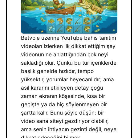
Betvole üzerine YouTube bahis tanıtım
videoları izlerken ilk dikkat ettiğim şey
videonun ne anlattığından çok neyi
sakladığı olur. Çünkü bu tür içeriklerde
başlık genelde hızlıdır, tempo
yüksektir, yorumlar heyecanlıdır; ama
asıl kararını etkileyen detay çoğu
zaman ekranın köşesinde, kısa bir
geçişte ya da hiç söylenmeyen bir
şartta kalır. Bunu şöyle düşün: bir
video sana siteyi gezdiriyor olabilir,
ama senin ihtiyacın gezinti değil, neye
dikkat edeceğini bilmek.