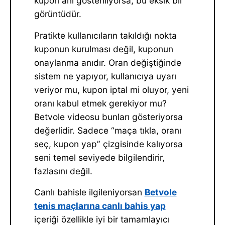
kupon anı gösteriliyorsa, bu eksik bir
görüntüdür.
Pratikte kullanıcıların takıldığı nokta
kuponun kurulması değil, kuponun
onaylanma anıdır. Oran değiştiğinde
sistem ne yapıyor, kullanıcıya uyarı
veriyor mu, kupon iptal mi oluyor, yeni
oranı kabul etmek gerekiyor mu?
Betvole videosu bunları gösteriyorsa
değerlidir. Sadece “maça tıkla, oranı
seç, kupon yap” çizgisinde kalıyorsa
seni temel seviyede bilgilendirir,
fazlasını değil.
Canlı bahisle ilgileniyorsan
Betvole
tenis maçlarına canlı bahis yap
içeriği özellikle iyi bir tamamlayıcı