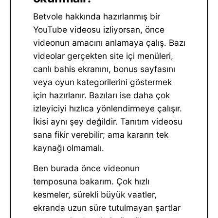
Betvole hakkında hazırlanmış bir
YouTube videosu izliyorsan, önce
videonun amacını anlamaya çalış. Bazı
videolar gerçekten site içi menüleri,
canlı bahis ekranını, bonus sayfasını
veya oyun kategorilerini göstermek
için hazırlanır. Bazıları ise daha çok
izleyiciyi hızlıca yönlendirmeye çalışır.
İkisi aynı şey değildir. Tanıtım videosu
sana fikir verebilir; ama kararın tek
kaynağı olmamalı.
Ben burada önce videonun
temposuna bakarım. Çok hızlı
kesmeler, sürekli büyük vaatler,
ekranda uzun süre tutulmayan şartlar