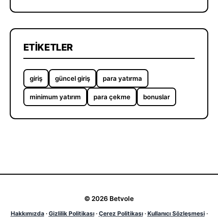
ETIKETLER
giriş
güncel giriş
para yatırma
minimum yatırım
para çekme
bonuslar
© 2026 Betvole
Hakkımızda
·
Gizlilik Politikası
·
Çerez Politikası
·
Kullanıcı Sözleşmesi
·