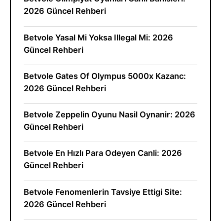
2026 Güncel Rehberi
Betvole Yasal Mi Yoksa Illegal Mi: 2026
Güncel Rehberi
Betvole Gates Of Olympus 5000x Kazanc:
2026 Güncel Rehberi
Betvole Zeppelin Oyunu Nasil Oynanir: 2026
Güncel Rehberi
Betvole En Hızlı Para Odeyen Canli: 2026
Güncel Rehberi
Betvole Fenomenlerin Tavsiye Ettigi Site:
2026 Güncel Rehberi