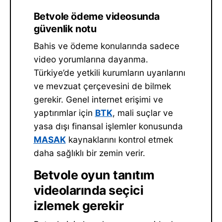
Betvole ödeme videosunda
güvenlik notu
Bahis ve ödeme konularında sadece
video yorumlarına dayanma.
Türkiye’de yetkili kurumların uyarılarını
ve mevzuat çerçevesini de bilmek
gerekir. Genel internet erişimi ve
yaptırımlar için
BTK
, mali suçlar ve
yasa dışı finansal işlemler konusunda
MASAK
kaynaklarını kontrol etmek
daha sağlıklı bir zemin verir.
Betvole oyun tanıtım
videolarında seçici
izlemek gerekir