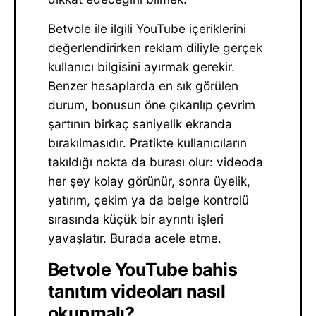
Betvole ile ilgili YouTube içeriklerini
değerlendirirken reklam diliyle gerçek
kullanıcı bilgisini ayırmak gerekir.
Benzer hesaplarda en sık görülen
durum, bonusun öne çıkarılıp çevrim
şartının birkaç saniyelik ekranda
bırakılmasıdır. Pratikte kullanıcıların
takıldığı nokta da burası olur: videoda
her şey kolay görünür, sonra üyelik,
yatırım, çekim ya da belge kontrolü
sırasında küçük bir ayrıntı işleri
yavaşlatır. Burada acele etme.
Betvole YouTube bahis
tanıtım videoları nasıl
okunmalı?