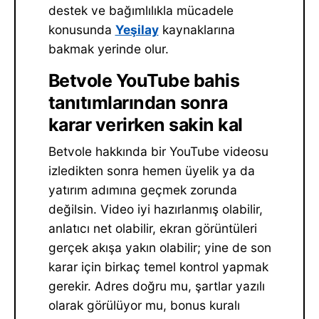
destek ve bağımlılıkla mücadele
konusunda
Yeşilay
kaynaklarına
bakmak yerinde olur.
Betvole YouTube bahis
tanıtımlarından sonra
karar verirken sakin kal
Betvole hakkında bir YouTube videosu
izledikten sonra hemen üyelik ya da
yatırım adımına geçmek zorunda
değilsin. Video iyi hazırlanmış olabilir,
anlatıcı net olabilir, ekran görüntüleri
gerçek akışa yakın olabilir; yine de son
karar için birkaç temel kontrol yapmak
gerekir. Adres doğru mu, şartlar yazılı
olarak görülüyor mu, bonus kuralı