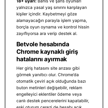
18+ uyarı:
Bahis ve şans oyunları
yalnızca yasal yaş sınırını karşılayan
kişiler içindir. Kaybetmeyi göze
alamayacağın parayla işlem yapma,
borçla oyun oynama ve kontrol hissin
zayıflıyorsa ara verip destek al.
Betvole hesabında
Chrome kaynaklı giriş
hatalarını ayırmak
Her giriş hatasını site arızası gibi
görmek yanıltıcı olur. Chrome’da
otomatik çeviri açık olduğunda bazı
buton metinleri değişebilir, reklam
engelleyici eklentiler ödeme veya
canlı destek pencerelerini kapatabilir,
eski oturum çerezi de hesabı açık