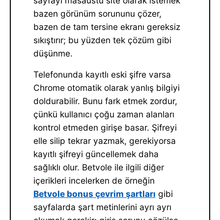
sayfayı masaüstü site olarak istemek
bazen görünüm sorununu çözer,
bazen de tam tersine ekranı gereksiz
sıkıştırır; bu yüzden tek çözüm gibi
düşünme.
Telefonunda kayıtlı eski şifre varsa
Chrome otomatik olarak yanlış bilgiyi
doldurabilir. Bunu fark etmek zordur,
çünkü kullanıcı çoğu zaman alanları
kontrol etmeden girişe basar. Şifreyi
elle silip tekrar yazmak, gerekiyorsa
kayıtlı şifreyi güncellemek daha
sağlıklı olur. Betvole ile ilgili diğer
içerikleri incelerken de örneğin
Betvole bonus çevrim şartları
gibi
sayfalarda şart metinlerini ayrı ayrı