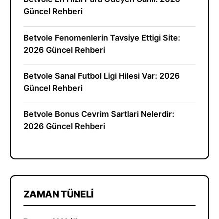
Güncel Rehberi
Betvole Fenomenlerin Tavsiye Ettigi Site:
2026 Güncel Rehberi
Betvole Sanal Futbol Ligi Hilesi Var: 2026
Güncel Rehberi
Betvole Bonus Cevrim Sartlari Nelerdir:
2026 Güncel Rehberi
ZAMAN TÜNELI