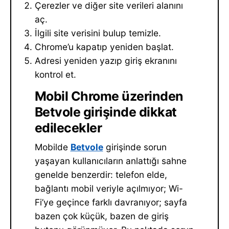
Çerezler ve diğer site verileri alanını
aç.
İlgili site verisini bulup temizle.
Chrome’u kapatıp yeniden başlat.
Adresi yeniden yazıp giriş ekranını
kontrol et.
Mobil Chrome üzerinden
Betvole girişinde dikkat
edilecekler
Mobilde
Betvole
girişinde sorun
yaşayan kullanıcıların anlattığı sahne
genelde benzerdir: telefon elde,
bağlantı mobil veriyle açılmıyor; Wi-
Fi’ye geçince farklı davranıyor; sayfa
bazen çok küçük, bazen de giriş