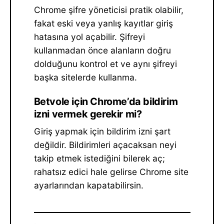
Chrome şifre yöneticisi pratik olabilir,
fakat eski veya yanlış kayıtlar giriş
hatasına yol açabilir. Şifreyi
kullanmadan önce alanların doğru
dolduğunu kontrol et ve aynı şifreyi
başka sitelerde kullanma.
Betvole için Chrome’da bildirim
izni vermek gerekir mi?
Giriş yapmak için bildirim izni şart
değildir. Bildirimleri açacaksan neyi
takip etmek istediğini bilerek aç;
rahatsız edici hale gelirse Chrome site
ayarlarından kapatabilirsin.