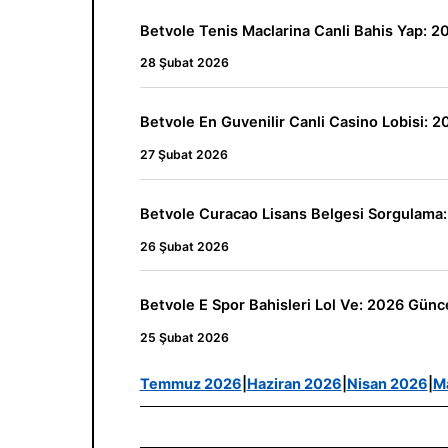
Betvole Tenis Maclarina Canli Bahis Yap: 
28 Şubat 2026
Betvole En Guvenilir Canli Casino Lobisi: 
27 Şubat 2026
Betvole Curacao Lisans Belgesi Sorgulama
26 Şubat 2026
Betvole E Spor Bahisleri Lol Ve: 2026 Günc
25 Şubat 2026
Temmuz 2026
|
Haziran 2026
|
Nisan 2026
|
M