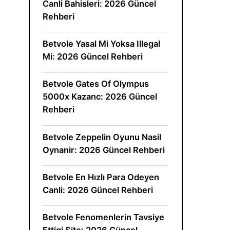
Canli Bahisleri: 2026 Güncel
Rehberi
Betvole Yasal Mi Yoksa Illegal
Mi: 2026 Güncel Rehberi
Betvole Gates Of Olympus
5000x Kazanc: 2026 Güncel
Rehberi
Betvole Zeppelin Oyunu Nasil
Oynanir: 2026 Güncel Rehberi
Betvole En Hızlı Para Odeyen
Canli: 2026 Güncel Rehberi
Betvole Fenomenlerin Tavsiye