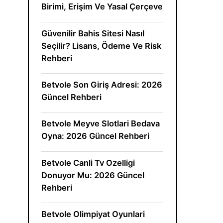
Birimi, Erişim Ve Yasal Çerçeve
Güvenilir Bahis Sitesi Nasıl
Seçilir? Lisans, Ödeme Ve Risk
Rehberi
Betvole Son Giriş Adresi: 2026
Güncel Rehberi
Betvole Meyve Slotlari Bedava
Oyna: 2026 Güncel Rehberi
Betvole Canli Tv Ozelligi
Donuyor Mu: 2026 Güncel
Rehberi
Betvole Olimpiyat Oyunlari