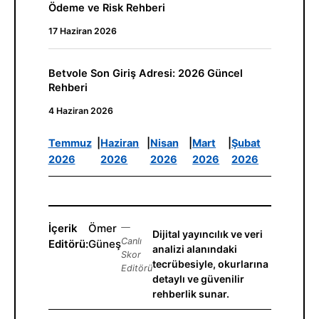
Ödeme ve Risk Rehberi
17 Haziran 2026
Betvole Son Giriş Adresi: 2026 Güncel
Rehberi
4 Haziran 2026
Temmuz
|
Haziran
|
Nisan
|
Mart
|
Şubat
2026
2026
2026
2026
2026
İçerik
Ömer
—
Dijital yayıncılık ve veri
Canlı
Editörü:
Güneş
analizi alanındaki
Skor
tecrübesiyle, okurlarına
Editörü
detaylı ve güvenilir
rehberlik sunar.