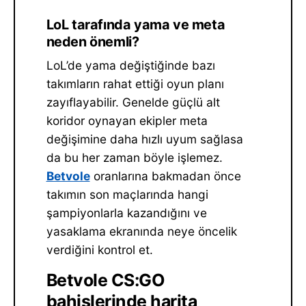
LoL tarafında yama ve meta
neden önemli?
LoL’de yama değiştiğinde bazı
takımların rahat ettiği oyun planı
zayıflayabilir. Genelde güçlü alt
koridor oynayan ekipler meta
değişimine daha hızlı uyum sağlasa
da bu her zaman böyle işlemez.
Betvole
oranlarına bakmadan önce
takımın son maçlarında hangi
şampiyonlarla kazandığını ve
yasaklama ekranında neye öncelik
verdiğini kontrol et.
Betvole CS:GO
bahislerinde harita