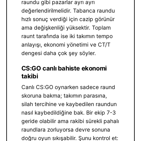
raundu gibi pazarlar ayrı ayrı
değerlendirilmelidir. Tabanca raundu
hızlı sonuç verdiği için cazip görünür
ama değişkenliği yüksektir. Toplam
raunt tarafında ise iki takımın tempo
anlayışı, ekonomi yönetimi ve CT/T
dengesi daha çok şey söyler.
CS:GO canlı bahiste ekonomi
takibi
Canlı CS:GO oynarken sadece raund
skoruna bakma; takımın parasına,
silah tercihine ve kaybedilen raundun
nasıl kaybedildiğine bak. Bir ekip 7-3
geride olabilir ama rakibi sürekli pahalı
raundlara zorluyorsa devre sonuna
doğru oyun sıkışabilir. Şunu kontrol et: