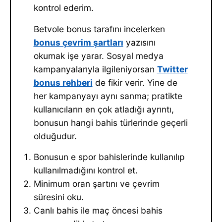
kontrol ederim.
Betvole bonus tarafını incelerken
bonus çevrim şartları
yazısını
okumak işe yarar. Sosyal medya
kampanyalarıyla ilgileniyorsan
Twitter
bonus rehberi
de fikir verir. Yine de
her kampanyayı aynı sanma; pratikte
kullanıcıların en çok atladığı ayrıntı,
bonusun hangi bahis türlerinde geçerli
olduğudur.
Bonusun e spor bahislerinde kullanılıp
kullanılmadığını kontrol et.
Minimum oran şartını ve çevrim
süresini oku.
Canlı bahis ile maç öncesi bahis