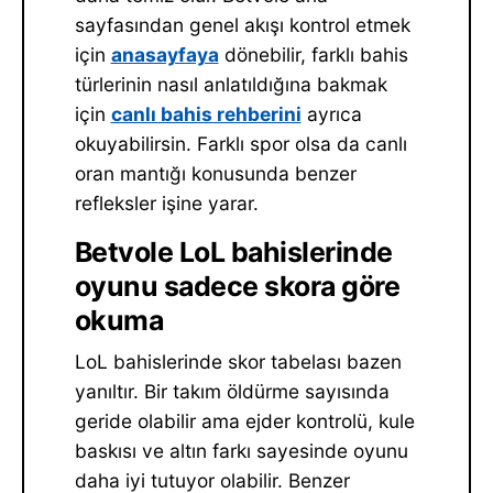
sayfasından genel akışı kontrol etmek
için
anasayfaya
dönebilir, farklı bahis
türlerinin nasıl anlatıldığına bakmak
için
canlı bahis rehberini
ayrıca
okuyabilirsin. Farklı spor olsa da canlı
oran mantığı konusunda benzer
refleksler işine yarar.
Betvole LoL bahislerinde
oyunu sadece skora göre
okuma
LoL bahislerinde skor tabelası bazen
yanıltır. Bir takım öldürme sayısında
geride olabilir ama ejder kontrolü, kule
baskısı ve altın farkı sayesinde oyunu
daha iyi tutuyor olabilir. Benzer