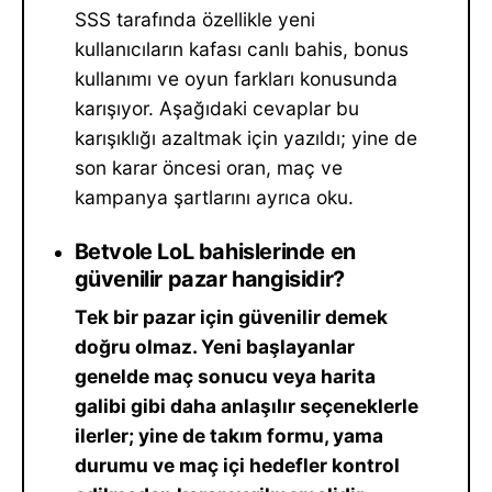
SSS tarafında özellikle yeni
kullanıcıların kafası canlı bahis, bonus
kullanımı ve oyun farkları konusunda
karışıyor. Aşağıdaki cevaplar bu
karışıklığı azaltmak için yazıldı; yine de
son karar öncesi oran, maç ve
kampanya şartlarını ayrıca oku.
Betvole LoL bahislerinde en
güvenilir pazar hangisidir?
Tek bir pazar için güvenilir demek
doğru olmaz. Yeni başlayanlar
genelde maç sonucu veya harita
galibi gibi daha anlaşılır seçeneklerle
ilerler; yine de takım formu, yama
durumu ve maç içi hedefler kontrol