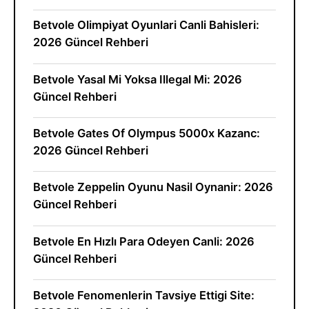
Betvole Olimpiyat Oyunlari Canli Bahisleri:
2026 Güncel Rehberi
Betvole Yasal Mi Yoksa Illegal Mi: 2026
Güncel Rehberi
Betvole Gates Of Olympus 5000x Kazanc:
2026 Güncel Rehberi
Betvole Zeppelin Oyunu Nasil Oynanir: 2026
Güncel Rehberi
Betvole En Hızlı Para Odeyen Canli: 2026
Güncel Rehberi
Betvole Fenomenlerin Tavsiye Ettigi Site: