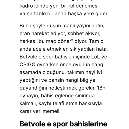
kadro içinde yeni bir rol denemesi
varsa tablo bir anda başka yere gider.
Bunu şöyle düşün: canlı yayını açtın,
oran hareket ediyor, sohbet akıyor,
herkes “bu maç döner” diyor. Tam o
anda acele etmek en sık yapılan hata.
Betvole e spor bahisleri içinde LoL ve
CS:GO oynarken önce oyunun hangi
aşamada olduğunu, takımın neyi iyi
yaptığını ve bahsin hangi bilgiye
dayandığını netleştirmek gerekir. 18+
oynayın; bahis eğlence sınırında
kalmalı, kaybı telafi etme baskısıyla
karar verilmemeli.
Betvole e spor bahislerine