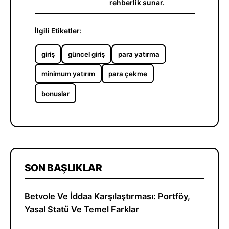
rehberlik sunar.
İlgili Etiketler:
giriş
güncel giriş
para yatırma
minimum yatırım
para çekme
bonuslar
SON BAŞLIKLAR
Betvole Ve İddaa Karşılaştırması: Portföy,
Yasal Statü Ve Temel Farklar