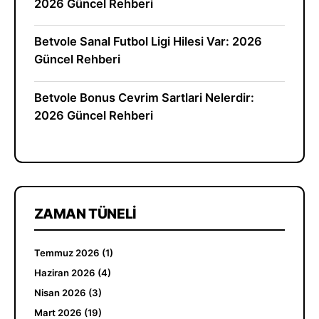
2026 Güncel Rehberi
Betvole Sanal Futbol Ligi Hilesi Var: 2026
Güncel Rehberi
Betvole Bonus Cevrim Sartlari Nelerdir:
2026 Güncel Rehberi
ZAMAN TÜNELI
Temmuz 2026 (1)
Haziran 2026 (4)
Nisan 2026 (3)
Mart 2026 (19)