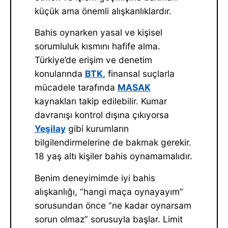
küçük ama önemli alışkanlıklardır.
Bahis oynarken yasal ve kişisel
sorumluluk kısmını hafife alma.
Türkiye’de erişim ve denetim
konularında
BTK
, finansal suçlarla
mücadele tarafında
MASAK
kaynakları takip edilebilir. Kumar
davranışı kontrol dışına çıkıyorsa
Yeşilay
gibi kurumların
bilgilendirmelerine de bakmak gerekir.
18 yaş altı kişiler bahis oynamamalıdır.
Benim deneyimimde iyi bahis
alışkanlığı, “hangi maça oynayayım”
sorusundan önce “ne kadar oynarsam
sorun olmaz” sorusuyla başlar. Limit