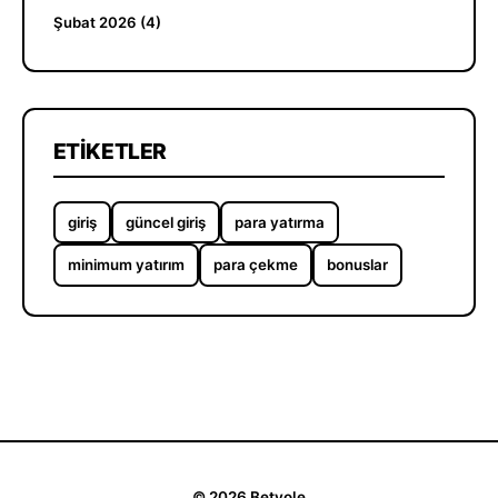
Şubat 2026 (4)
ETIKETLER
giriş
güncel giriş
para yatırma
minimum yatırım
para çekme
bonuslar
© 2026 Betvole