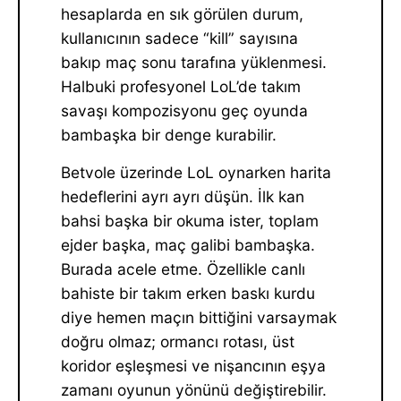
hesaplarda en sık görülen durum,
kullanıcının sadece “kill” sayısına
bakıp maç sonu tarafına yüklenmesi.
Halbuki profesyonel LoL’de takım
savaşı kompozisyonu geç oyunda
bambaşka bir denge kurabilir.
Betvole üzerinde LoL oynarken harita
hedeflerini ayrı ayrı düşün. İlk kan
bahsi başka bir okuma ister, toplam
ejder başka, maç galibi bambaşka.
Burada acele etme. Özellikle canlı
bahiste bir takım erken baskı kurdu
diye hemen maçın bittiğini varsaymak
doğru olmaz; ormancı rotası, üst
koridor eşleşmesi ve nişancının eşya
zamanı oyunun yönünü değiştirebilir.